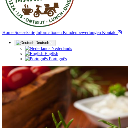
(aktuell)
Home
Speisekarte
Informationen
Kundenbewertungen
Kontakt
Deutsch
Nederlands
English
Português