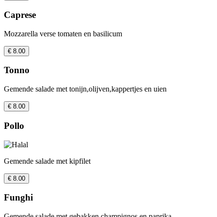
Caprese
Mozzarella verse tomaten en basilicum
€ 8.00
Tonno
Gemende salade met tonijn,olijven,kappertjes en uien
€ 8.00
Pollo
Gemende salade met kipfilet
€ 8.00
Funghi
Gemende salade met gebakken champignos en paprika